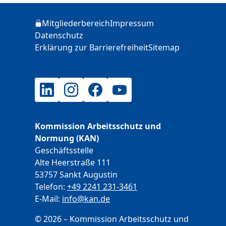
Zusätzliche Informationen
Mitgliederbereich
Impressum
Login
Datenschutz
Erklärung zur Barrierefreiheit
Sitemap
LinkedIn
Instagram
Facebook
YouTube
Kommission Arbeitsschutz und
Normung (KAN)
Geschäftsstelle
Alte Heerstraße 111
53757 Sankt Augustin
Telefon:
+49 2241 231-3461
E-Mail:
E-Mail
info@kan.de
© 2026 – Kommission Arbeitsschutz und