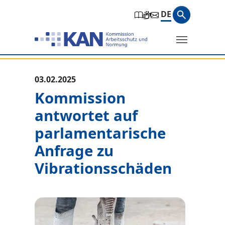
Zur Hauptnavigation springen
Zum Hauptinhalt springen
Zum Seitenfuß springen
Suchbegri
DE
Suche
Sie befinden sich hier:
03.02.2025
Kommission
antwortet auf
parlamentarische
Anfrage zu
Vibrationsschäden