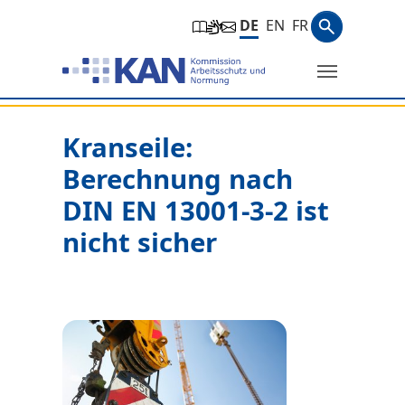
Zur Hauptnavigation springen
Zum Hauptinhalt springen
Zum Seitenfuß springen
Suchbegri
DE
EN
FR
Suche
Sie befinden sich hier:
Kranseile:
Berechnung nach
DIN EN 13001-3-2 ist
nicht sicher
Show larger version for: