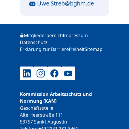
E-Mail
Uwe.Streb@bghm.de
Zusätzliche Informationen
Mitgliederbereich
Impressum
Login
Datenschutz
Erklärung zur Barrierefreiheit
Sitemap
LinkedIn
Instagram
Facebook
YouTube
Kommission Arbeitsschutz und
Normung (KAN)
Geschäftsstelle
Alte Heerstraße 111
53757 Sankt Augustin
Telefon:
+49 2241 231-3461