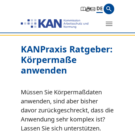
Zur Hauptnavigation springen
Zum Hauptinhalt springen
Zum Seitenfuß springen
Suchbegri
DE
Suche
Sie befinden sich hier:
KANPraxis Ratgeber:
Körpermaße
anwenden
Müssen Sie Körpermaßdaten
anwenden, sind aber bisher
davor zurückgeschreckt, dass die
Anwendung sehr komplex ist?
Lassen Sie sich unterstützen.