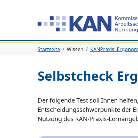
Zur Hauptnavigation springen
Zum Hauptinhalt springen
Zum Seitenfuß springen
Sie befinden sich hier:
Startseite
Wissen
KANPraxis: Ergonom
Selbstcheck Er
Der folgende Test soll Ihnen helfe
Entscheidungsschwerpunkte der Erg
Nutzung des KAN-Praxis-Lernangeb