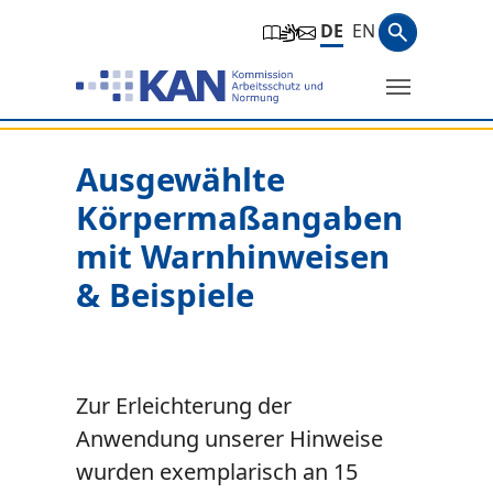
Zur Hauptnavigation springen
Zum Hauptinhalt springen
Zum Seitenfuß springen
Suchbegri
DE
EN
Suche
Sie befinden sich hier:
Ausgewählte
Körpermaßangaben
mit Warnhinweisen
& Beispiele
Zur Erleichterung der
Anwendung unserer Hinweise
wurden exemplarisch an 15