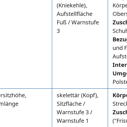
(Kniekehle),
Körpe
Aufstellfläche
Ober
Fuß / Warnstufe
Zusc
3
Schu
Bezu
und F
Aufst
Inte
Umg
Polst
rsitzhöhe,
skelettär (Kopf),
Körp
mlänge
Sitzfläche /
Strec
Warnstufe 3 /
Zusc
Warnstufe 1
("Fris