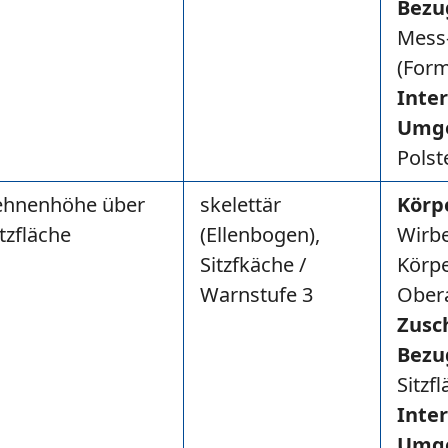
Bezu
Mess
(Form
Inte
Umg
Polst
ehnenhöhe über
skelettär
Körp
itzfläche
(Ellenbogen),
Wirbe
Sitzfkäche /
Körpe
Warnstufe 3
Ober
Zusc
Bezu
Sitzf
Inte
Umg