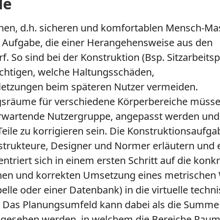
le
nen, d.h. sicheren und komfortablen Mensch-Ma
ge Aufgabe, die einer Herangehensweise aus den
. So sind bei der Konstruktion (Bsp. Sitzarbeitsp
chtigen, welche Haltungsschäden,
etzungen beim späteren Nutzer vermeiden.
räume für verschiedene Körperbereiche müsse
u erwartende Nutzergruppe, angepasst werden und
eile zu korrigieren sein. Die Konstruktionsaufga
rukteure, Designer und Normer erläutern und er
riert sich in einem ersten Schritt auf die konk
schen und korrekten Umsetzung eines metrischen 
lle oder einer Datenbank) in die virtuelle techn
Das Planungsumfeld kann dabei als die Summe 
ngesehen werden, in welchem die Bereiche Rau