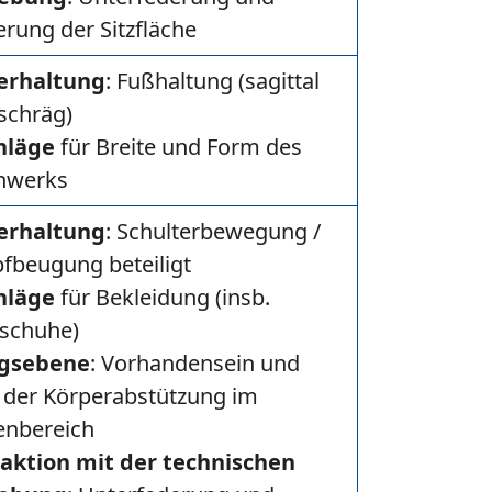
erung der Sitzfläche
erhaltung
: Fußhaltung (sagittal
schräg)
hläge
für Breite und Form des
hwerks
erhaltung
: Schulterbewegung /
fbeugung beteiligt
hläge
für Bekleidung (insb.
schuhe)
gsebene
: Vorhandensein und
 der Körperabstützung im
enbereich
raktion mit der technischen