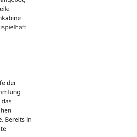
eile
nkabine
ispielhaft
fe der
ammlung
h das
chen
 Bereits in
kte