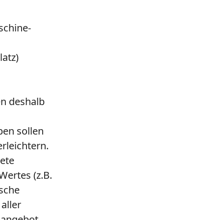
schine-
latz)
n deshalb
ben sollen
leichtern.
rete
Wertes (z.B.
ische
aller
mangebot,