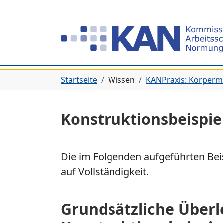
Zur Hauptnavigation springen
Zum Hauptinhalt springen
Zum Seitenfuß springen
Sie befinden sich hier:
Startseite
Wissen
KANPraxis: Körper
Konstruktionsbeispie
Die im Folgenden aufgeführten Bei
auf Vollständigkeit.
Grundsätzliche Über