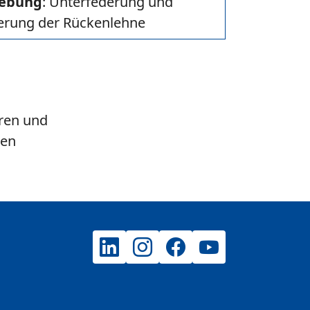
ebung
: Unterfederung und
erung der Rückenlehne
eren und
gen
LinkedIn
Instagram
Facebook
YouTube