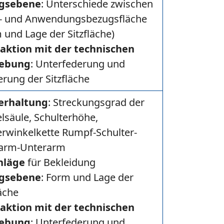
gsebene
: Unterschiede zwischen
- und Anwendungsbezugsfläche
 und Lage der Sitzfläche)
raktion mit der technischen
ebung
: Unterfederung und
erung der Sitzfläche
erhaltung
: Streckungsgrad der
lsäule, Schulterhöhe,
rwinkelkette Rumpf-Schulter-
arm-Unterarm
hläge
für Bekleidung
gsebene
: Form und Lage der
läche
raktion mit der technischen
ebung
: Unterfederung und