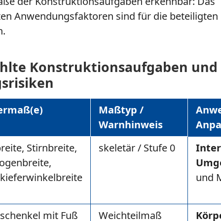
ße der Konstruktionsaufgaben erkennbar: Das
en Anwendungsfaktoren sind für die beteiligten
h.
hlte Konstruktionsaufgaben und
srisiken
ermaß(e)
Maßtyp /
Anwe
Warnhinweis
Anpa
eite, Stirnbreite,
skeletär / Stufe 0
Inte
ogenbreite,
Umg
kieferwinkelbreite
und 
schenkel mit Fuß
Weichteilmaß
Körp