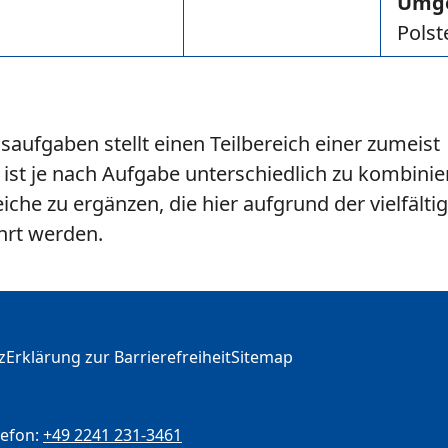
Umg
Polst
s­aufgaben stellt einen Teilbereich einer zumeist
ist je nach Aufgabe unterschiedlich zu kombini
che zu ergänzen, die hier aufgrund der vielfälti
hrt werden.
z
Erklärung zur Barrierefreiheit
Sitemap
lefon:
+49 2241 231-3461