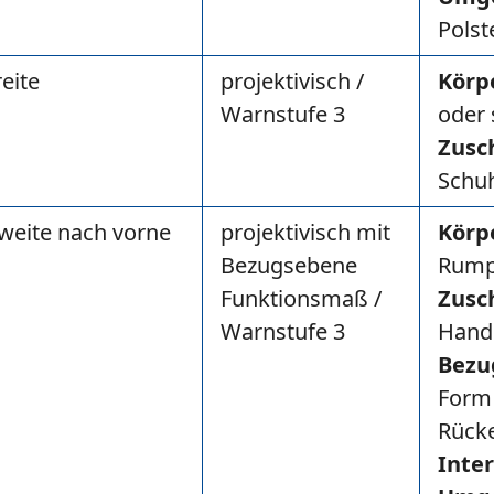
Polst
eite
projektivisch /
Körp
Warnstufe 3
oder 
Zusc
Schu
weite nach vorne
projektivisch mit
Körp
Bezugsebene
Rump
Funktionsmaß /
Zusc
Warnstufe 3
Hand
Bezu
Form
Rück
Inte