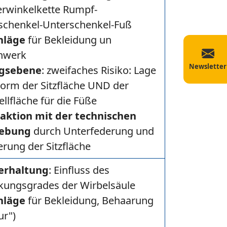
rwinkelkette Rumpf-
schenkel-Unterschenkel-Fuß
hläge
für Bekleidung un
hwerk
Newsletter
gsebene
: zweifaches Risiko: Lage
orm der Sitzfläche UND der
ellfläche für die Füße
raktion mit der technischen
ebung
durch Unterfederung und
erung der Sitzfläche
erhaltung
: Einfluss des
kungsgrades der Wirbelsäule
hläge
für Bekleidung, Behaarung
ur")