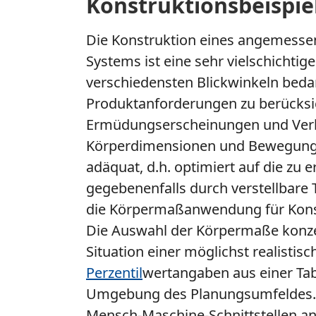
Konstruktionsbeispie
Die Konstruktion eines angemesse
Systems ist eine sehr vielschichti
verschiedensten Blickwinkeln bedarf
Produktanforderungen zu berücksi
Ermüdungserscheinungen und Verl
Körperdimensionen und Bewegungs
adäquat, d.h. optimiert auf die z
gegebenenfalls durch verstellbare T
die Körpermaßanwendung für Konst
Die Auswahl der Körpermaße konzent
Situation einer möglichst realisti
Perzentil
wertangaben aus einer Tabe
Umgebung des Planungsumfeldes. 
Mensch-Maschine-Schnittstellen a