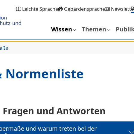
Leichte Sprache
Gebärdensprache
Newslette
Wissen
Themen
Publi
maße
& Normenliste
te Fragen und Antworten
permaße und warum treten bei der