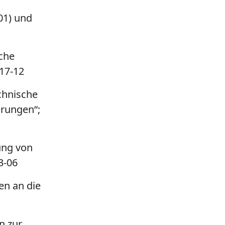
01) und
sche
17-12
chnische
erungen“;
ung von
3-06
en an die
n zur