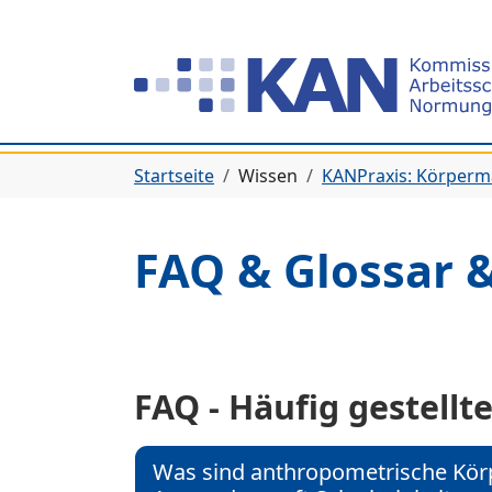
Zur Hauptnavigation springen
Zum Hauptinhalt springen
Zum Seitenfuß springen
Sie befinden sich hier:
Startseite
Wissen
KANPraxis: Körper
FAQ & Glossar 
FAQ - Häufig gestell
Was sind anthropometrische Kör