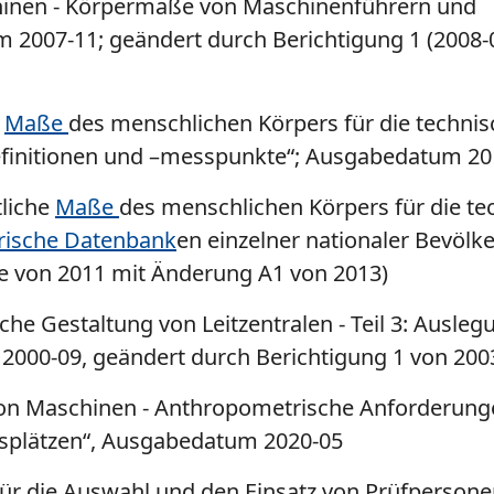
hinen - Körpermaße von Maschinenführern und
 2007-11; geändert durch Berichtigung 1 (2008-
e
Maße
des menschlichen Körpers für die techni
definitionen und –messpunkte“; Ausgabedatum 20
liche
Maße
des menschlichen Körpers für die te
ische Datenbank
en einzelner nationaler Bevölk
 von 2011 mit Änderung A1 von 2013)
e Gestaltung von Leitzentralen - Teil 3: Ausleg
00-09, geändert durch Berichtigung 1 von 200
von Maschinen - Anthropometrische Anforderung
splätzen“, Ausgabedatum 2020-05
ür die Auswahl und den Einsatz von Prüfpersone