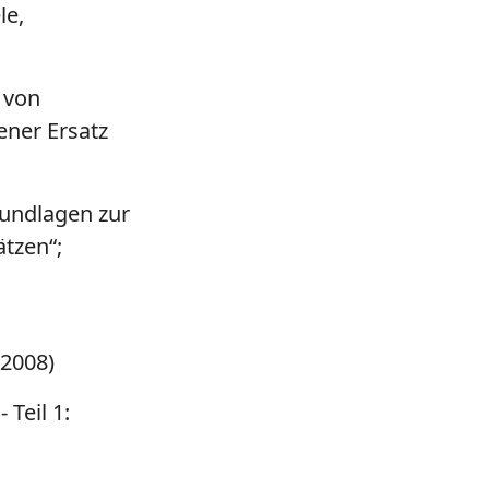
le,
 von
ner Ersatz
rundlagen zur
tzen“;
2008)
Teil 1: