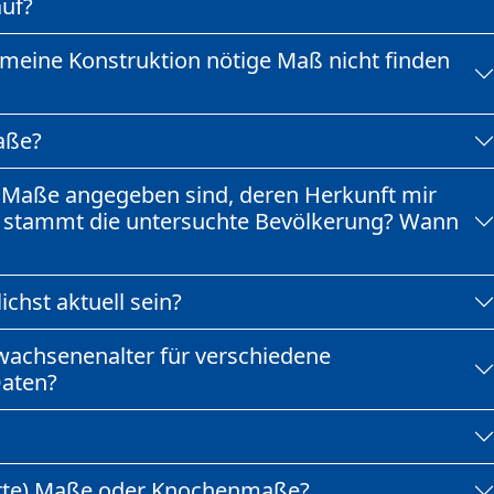
auf?
 meine Konstruktion nötige Maß nicht finden
aße?
Maße angegeben sind, deren Herkunft mir
er stammt die untersuchte Bevölkerung? Wann
hst aktuell sein?
wachsenenalter für verschiedene
Daten?
ierte) Maße oder Knochenmaße?