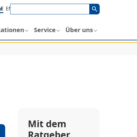
Suchbegriff
Suche
DE
EN
r
kationen
Service
Über uns
Mit dem
Ratgeber