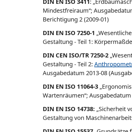
DIN EN ISO 3411
: „Erdbaumasc
Mindestfreiraum“; Ausgabedatum
Berichtigung 2 (2009-01)
DIN EN ISO 7250-1
„Wesentlich
Gestaltung - Teil 1: Körpermaß
DIN CEN ISO/TR 7250-2
„Wesent
Gestaltung - Teil 2:
Anthropometr
Ausgabedatum 2013-08 (Ausgabe
DIN EN ISO 11064-3
„Ergonomisch
Wartenräumen“; Ausgabedatum 20
DIN EN ISO 14738:
„Sicherheit 
Gestaltung von Maschinenarbeit
DIN EN ISO 15537
„Grundsätze f