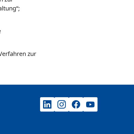
ltung“;
e
erfahren zur
LinkedIn
Instagram
Facebook
YouTube