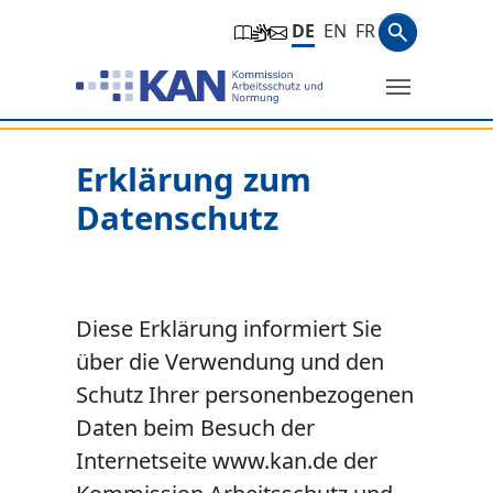
Zur Hauptnavigation springen
Zum Hauptinhalt springen
Zum Seitenfuß springen
Suchbegri
DE
EN
FR
Suche
Sie befinden sich hier:
Erklärung zum
Datenschutz
Diese Erklärung informiert Sie
über die Verwendung und den
Schutz Ihrer personenbezogenen
Daten beim Besuch der
Internetseite www.kan.de der