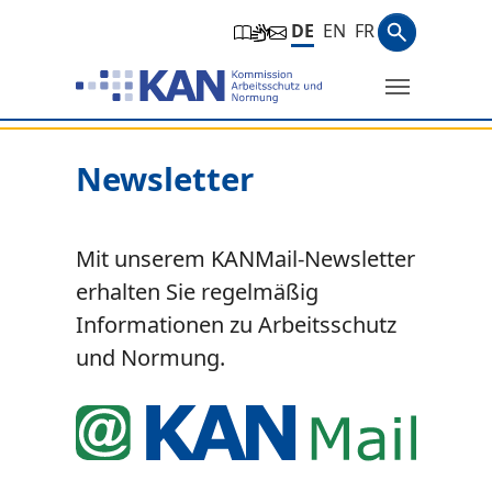
Zur Hauptnavigation springen
Zum Hauptinhalt springen
Zum Seitenfuß springen
Suchbegri
DE
EN
FR
Suche
Sie befinden sich hier:
Newsletter
Mit unserem KANMail-Newsletter
erhalten Sie regelmäßig
Informationen zu Arbeitsschutz
und Normung.