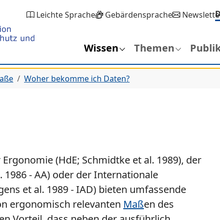
Leichte Sprache
Gebärdensprache
Newslette
Wissen
Themen
Publi
maße
Woher bekomme ich Daten?
rgonomie (HdE; Schmidtke et al. 1989), der
. 1986 - AA) oder der Internationale
rgens et al. 1989 - IAD) bieten umfassende
von ergonomisch relevanten
Maß
en des
n Vorteil, dass neben der ausführlich