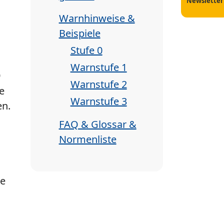
Newsletter
Warnhinweise &
Beispiele
Stufe 0
Warnstufe 1
9
Warnstufe 2
te
Warnstufe 3
en.
FAQ & Glossar &
Normenliste
ie