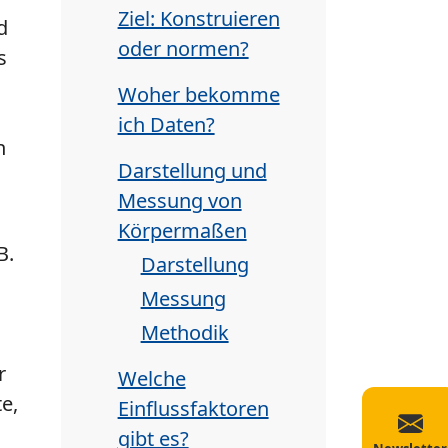
Ziel: Konstruieren
d
oder normen?
s
Woher bekomme
ich Daten?
n
Darstellung und
Messung von
Körpermaßen
B.
Darstellung
Messung
Methodik
r
Welche
e,
Einflussfaktoren
gibt es?