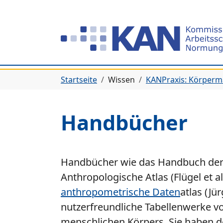
Zur Hauptnavigation springen
Zum Hauptinhalt springen
Zum Seitenfuß springen
Sie befinden sich hier:
Startseite
Wissen
KANPraxis: Körper
Handbücher
Handbücher wie das Handbuch der E
Anthropologische Atlas (Flügel et al
anthropometrische Daten
atlas (Jü
nutzerfreundliche Tabellenwerke 
menschlichen Körpers. Sie haben de