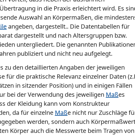
rtragung in die Praxis erleichtert wird. Es sin
fassende Auswahl an Körpermaßen, die mindesten
ile
angeben, dargestellt.. Die Datentabellen für
rat dargestellt und nach Altersgruppen bzw.
ieden untergliedert. Die genannten Publikatione
Jahren publiziert und nicht neu aufgelegt.
 zu den detaillierten Angaben der jeweiligen
r die praktische Relevanz einzelner Daten (z.
zen in sitzender Position) und in einigen Fällen
r bei der Verwendung des jeweiligen
Maß
es
uss der Kleidung kann vom Konstrukteur
den, da für einzelne
Maß
e nicht nur Zuschläge fü
ngegeben werden, sondern auch Körpermaßwert
ten Körper auch die Messwerte beim Tragen von