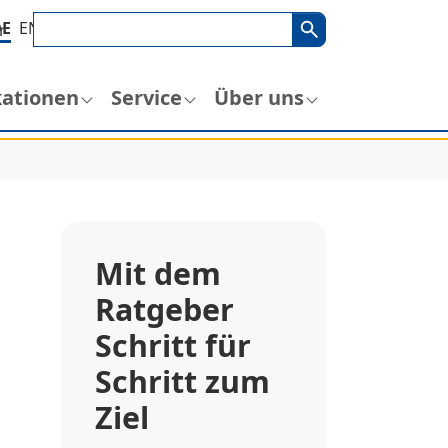
Suchbegriff
Suche
DE
EN
r
kationen
Service
Über uns
Mit dem
Ratgeber
Schritt für
Schritt zum
Ziel