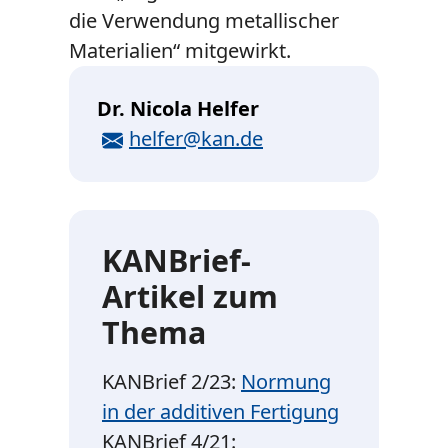
die Verwendung metallischer
Materialien“ mitgewirkt.
Dr. Nicola Helfer
E-Mail
helfer@kan.de
KANBrief-
Artikel zum
Thema
KANBrief 2/23:
Normung
in der additiven Fertigung
KANBrief 4/21: