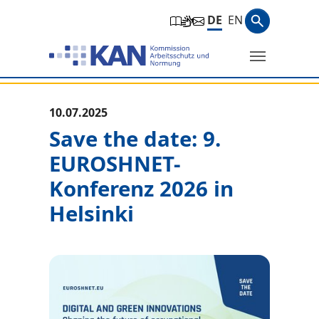
Zur Hauptnavigation springen
Zum Hauptinhalt springen
Zum Seitenfuß springen
Suchbegri
DE
EN
Suche
Sie befinden sich hier:
10.07.2025
Save the date: 9.
EUROSHNET-
Konferenz 2026 in
Helsinki