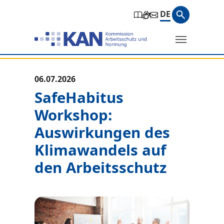
Zur Hauptnavigation springen
Zum Hauptinhalt springen
Zum Seitenfuß springen
Suchbegri
DE
Suche
Sie befinden sich hier:
06.07.2026
SafeHabitus
Workshop:
Auswirkungen des
Klimawandels auf
den Arbeitsschutz