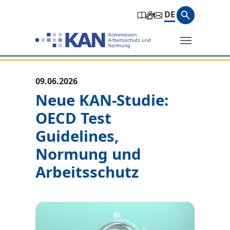
Zur Hauptnavigation springen
Zum Hauptinhalt springen
Zum Seitenfuß springen
Suchbegri
DE
Suche
Sie befinden sich hier:
09.06.2026
Neue KAN-Studie:
OECD Test
Guidelines,
Normung und
Arbeitsschutz