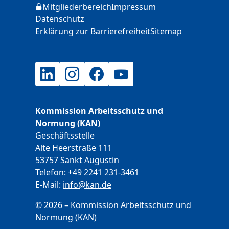
Mitgliederbereich
Impressum
Login
Datenschutz
Erklärung zur Barrierefreiheit
Sitemap
LinkedIn
Instagram
Facebook
YouTube
Kommission Arbeitsschutz und
Normung (KAN)
Geschäftsstelle
Alte Heerstraße 111
53757 Sankt Augustin
Telefon:
+49 2241 231-3461
E-Mail:
E-Mail
info@kan.de
© 2026 – Kommission Arbeitsschutz und
Normung (KAN)