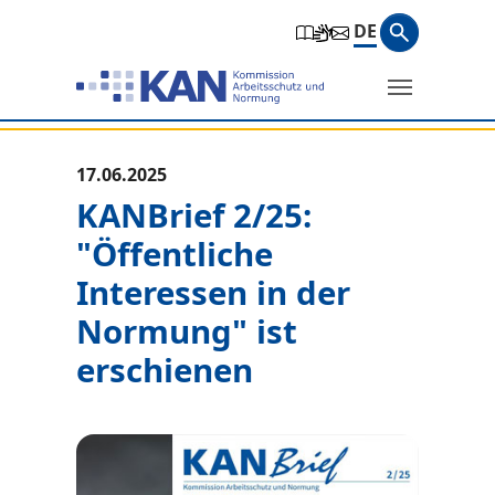
Zur Hauptnavigation springen
Zum Hauptinhalt springen
Zum Seitenfuß springen
Suchbegri
DE
Suche
Sie befinden sich hier:
17.06.2025
KANBrief 2/25:
"Öffentliche
Interessen in der
Normung" ist
erschienen