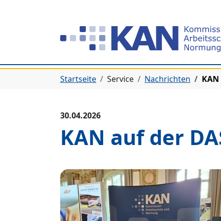
Zur Hauptnavigation springen
Zum Hauptinhalt springen
Zum Seitenfuß springen
Sie befinden sich hier:
Startseite
Service
Nachrichten
KAN 
30.04.2026
KAN auf der DA