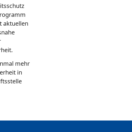
itsschutz
nprogramm
t aktuellen
snahe
r
heit.
einmal mehr
erheit in
tsstelle