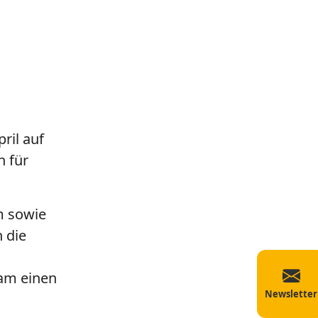
ril auf
n für
m sowie
 die
am einen
Newsletter