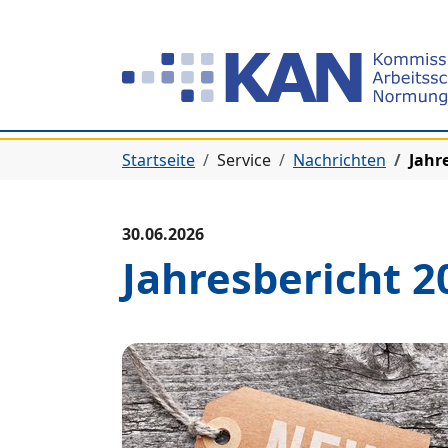
Zur Hauptnavigation springen
Zum Hauptinhalt springen
Zum Seitenfuß springen
Sie befinden sich hier:
Startseite
Service
Nachrichten
Jahr
30.06.2026
Jahresbericht 