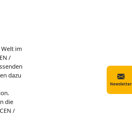
 Welt im
EN /
assenden
men dazu
Newsletter
ion.
n die
 CEN /