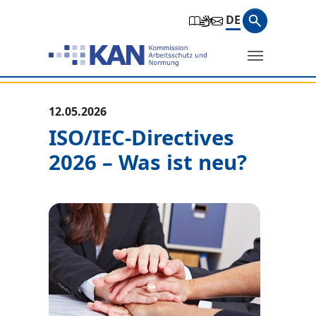
Zur Hauptnavigation springen
Zum Hauptinhalt springen
Zum Seitenfuß springen
Suchbegri
DE
Suche
Sie befinden sich hier:
12.05.2026
ISO/IEC-Directives
2026 – Was ist neu?