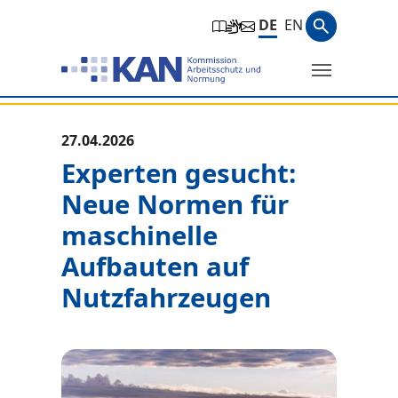
Zur Hauptnavigation springen
Zum Hauptinhalt springen
Zum Seitenfuß springen
Suchbegri
DE
EN
Suche
Sie befinden sich hier:
27.04.2026
Experten gesucht:
Neue Normen für
maschinelle
Aufbauten auf
Nutzfahrzeugen