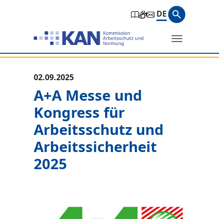
Zur Hauptnavigation springen
Zum Hauptinhalt springen
Zum Seitenfuß springen
Suchbegri
DE
Suche
Sie befinden sich hier:
02.09.2025
A+A Messe und
Kongress für
Arbeitsschutz und
Arbeitssicherheit
2025