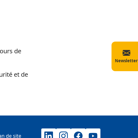
cours de
Newsletter
rité et de
an de site