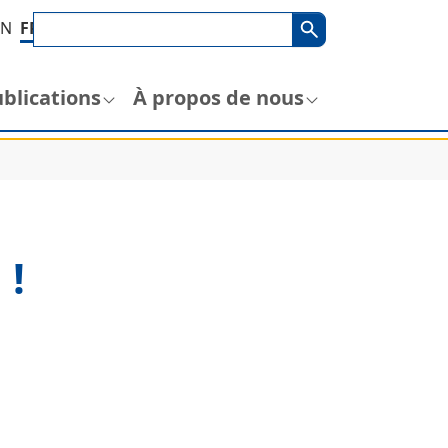
Terme de recherche
Recherche
EN
FR
blications
À propos de nous
 !