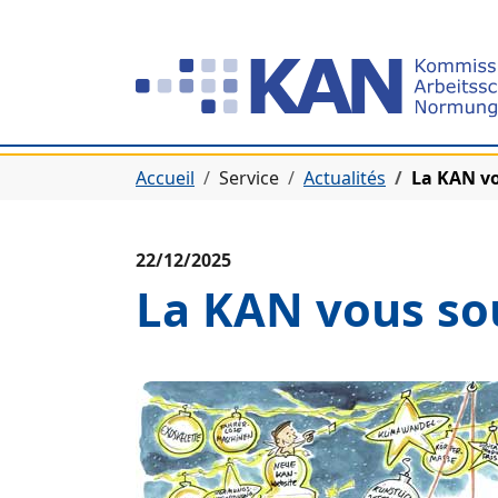
Aller à la navigation principale
Aller au contenu principal
Aller au pied de page
Vous êtes ici:
Accueil
Service
Actualités
La KAN vo
22/12/2025
La KAN vous sou