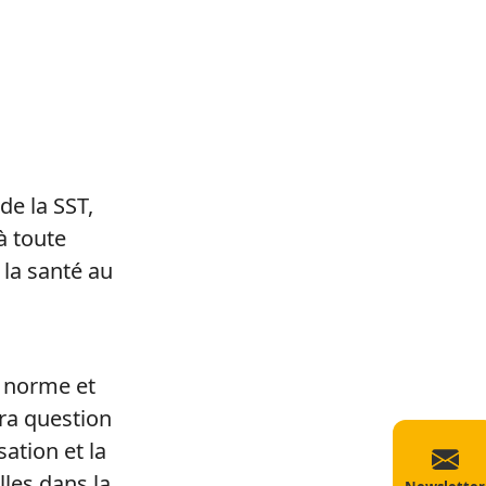
e la SST,
à toute
 la santé au
e norme et
era question
sation et la
les dans la