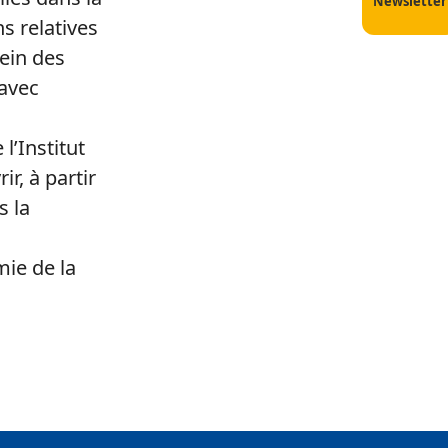
Newsletter
s relatives
sein des
 avec
l’Institut
r, à partir
s la
mie de la