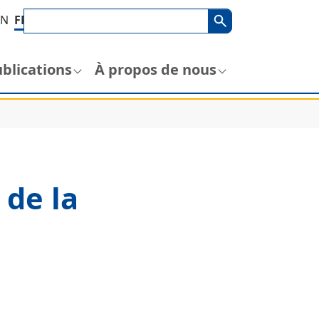
Terme de recherche
Recherche
EN
FR
blications
À propos de nous
 de la