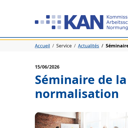
Aller à la navigation principale
Aller au contenu principal
Aller au pied de page
Vous êtes ici:
Accueil
Service
Actualités
Séminaire
15/06/2026
Séminaire de la
normalisation