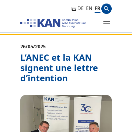
Aller à la navigation principale
Aller au contenu principal
Aller au pied de page
Terme de 
DE
EN
FR
Recherc
Vous êtes ici:
26/05/2025
L’ANEC et la KAN
signent une lettre
d’intention